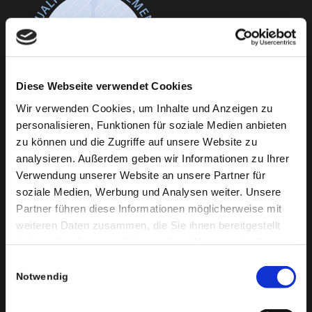
Diese Webseite verwendet Cookies
Wir verwenden Cookies, um Inhalte und Anzeigen zu
personalisieren, Funktionen für soziale Medien anbieten
zu können und die Zugriffe auf unsere Website zu
analysieren. Außerdem geben wir Informationen zu Ihrer
Verwendung unserer Website an unsere Partner für
Aktuell in unserer Praxis
soziale Medien, Werbung und Analysen weiter. Unsere
Partner führen diese Informationen möglicherweise mit
weiteren Daten zusammen, die Sie ihnen bereitgestellt
Frau Julia Kober verstärkt unser Ärzte-Team
haben oder die sie im Rahmen Ihrer Nutzung der Dienste
gesammelt haben. Sie geben Einwilligung zu unseren
Einwilligungsauswahl
Weitere Verstärkung für unser Ärzteteam: Herr Lennart
Cookies, wenn Sie unsere Webseite weiterhin nutzen.
Notwendig
Simon