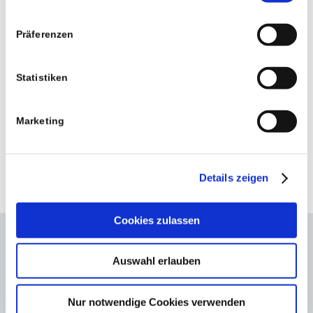
Präferenzen
Praxisnews
Statistiken
Online-Beratung
Marketing
über onlinedoctor.de
Details zeigen
Cookies zulassen
Weitere Informationen
Auswahl erlauben
Hier können Sie sich unseren aktuellen Flyer mit
Nur notwendige Cookies verwenden