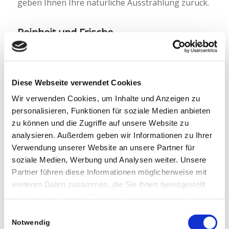
geben Ihnen Ihre natürliche Ausstrahlung zurück.
Reinheit und Frische
Die unreine Haut benötigt eine intensive
Ausreinigung und Versorgung mit individuellen
Diese Webseite verwendet Cookies
Wirkstoffen. Durch das Micropeeling werden
Wir verwenden Cookies, um Inhalte und Anzeigen zu
überlüssige Hautschüppchen entfernt.
personalisieren, Funktionen für soziale Medien anbieten
Anschließend werden mit Hilfe unserer Skin
zu können und die Zugriffe auf unsere Website zu
Ceuticals Produkte die Poren verfeinert, das
analysieren. Außerdem geben wir Informationen zu Ihrer
Hautbild verbessertund Entzündungen gehemmt.
Verwendung unserer Website an unsere Partner für
soziale Medien, Werbung und Analysen weiter. Unsere
Partner führen diese Informationen möglicherweise mit
Terminbuchung Online
weiteren Daten zusammen, die Sie ihnen bereitgestellt
haben oder die sie im Rahmen Ihrer Nutzung der Dienste
gesammelt haben. Sie geben Einwilligung zu unseren
Einwilligungsauswahl
Anfahrt und Parken
Cookies, wenn Sie unsere Webseite weiterhin nutzen.
Notwendig